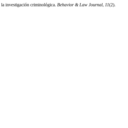
 la investigación criminológica.
Behavior & Law Journal
,
11
(2).