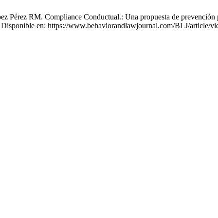
ópez Pérez RM. Compliance Conductual.: Una propuesta de prevención p
). Disponible en: https://www.behaviorandlawjournal.com/BLJ/article/v