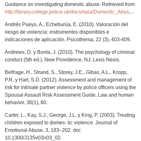
Guidance on investigating domestic abuse. Retrieved from
http://library.college.police.uk/docs/npia/Domestic_Abuse_2008.pdf
Andrés Pueyo, A., Echeburúa, E. (2010). Valoración del
riesgo de violencia: instrumentos disponibles e
indicaciones de aplicación. Psicothema, 22 (3), 403-409.
Andrews, D. y Bonta, J. (2010). The psychology of criminal
conduct (5th ed.). New Providence, NJ: Lexis Nexis.
Belfrage, H., Strand, S., Storey, J.E., Gibas, A.L., Kropp,
P.R. y Hart, S.D. (2012). Assessment and management of
risk for intimate partner violence by police officers using the
Spousal Assault Risk Assessment Guide. Law and human
behavior, 36(1), 60.
Carter, L., Kay, S.J., George, J.L. y King, P. (2003). Treating
children exposed to domes- tic violence. Journal of
Emotional Abuse, 3, 183–202. doi:
10.1300/J135v03n03_02.