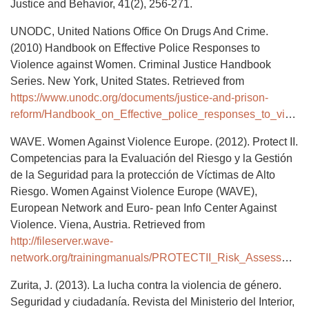
Justice and Behavior, 41(2), 256-271.
UNODC, United Nations Office On Drugs And Crime.
(2010) Handbook on Effective Police Responses to
Violence against Women. Criminal Justice Handbook
Series. New York, United States. Retrieved from
https://www.unodc.org/documents/justice-and-prison-
reform/Handbook_on_Effective_police_responses_to_violence_against_women_English.pdf
WAVE. Women Against Violence Europe. (2012). Protect II.
Competencias para la Evaluación del Riesgo y la Gestión
de la Seguridad para la protección de Víctimas de Alto
Riesgo. Women Against Violence Europe (WAVE),
European Network and Euro- pean Info Center Against
Violence. Viena, Austria. Retrieved from
http://fileserver.wave-
network.org/trainingmanuals/PROTECTII_Risk_Assessment_and_Safety_2012_Spanish.pdf
Zurita, J. (2013). La lucha contra la violencia de género.
Seguridad y ciudadanía. Revista del Ministerio del Interior,