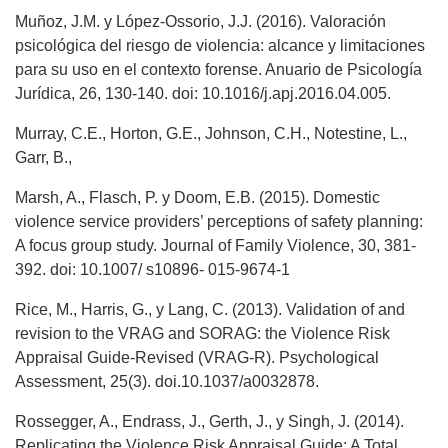
Muñoz, J.M. y López-Ossorio, J.J. (2016). Valoración
psicológica del riesgo de violencia: alcance y limitaciones
para su uso en el contexto forense. Anuario de Psicología
Jurídica, 26, 130-140. doi: 10.1016/j.apj.2016.04.005.
Murray, C.E., Horton, G.E., Johnson, C.H., Notestine, L.,
Garr, B.,
Marsh, A., Flasch, P. y Doom, E.B. (2015). Domestic
violence service providers’ perceptions of safety planning:
A focus group study. Journal of Family Violence, 30, 381-
392. doi: 10.1007/ s10896- 015-9674-1
Rice, M., Harris, G., y Lang, C. (2013). Validation of and
revision to the VRAG and SORAG: the Violence Risk
Appraisal Guide-Revised (VRAG-R). Psychological
Assessment, 25(3). doi.10.1037/a0032878.
Rossegger, A., Endrass, J., Gerth, J., y Singh, J. (2014).
Replicating the Violence Risk Appraisal Guide: A Total